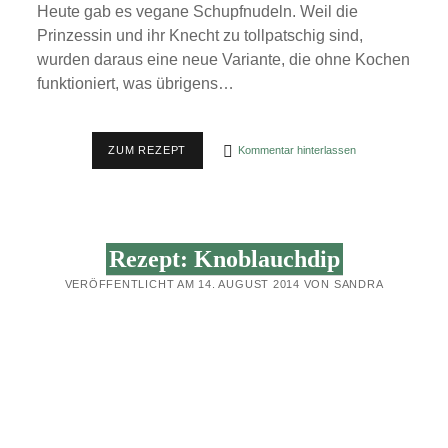
Heute gab es vegane Schupfnudeln. Weil die
Prinzessin und ihr Knecht zu tollpatschig sind,
wurden daraus eine neue Variante, die ohne Kochen
funktioniert, was übrigens…
REZEPT:
ZUM REZEPT
Kommentar hinterlassen
SCHUPFNUDELN
FÜR
FAULE
–
NUR
ANBRATEN,
Rezept: Knoblauchdip
OHNE
KOCHEN
VERÖFFENTLICHT AM 14. AUGUST 2014 VON SANDRA