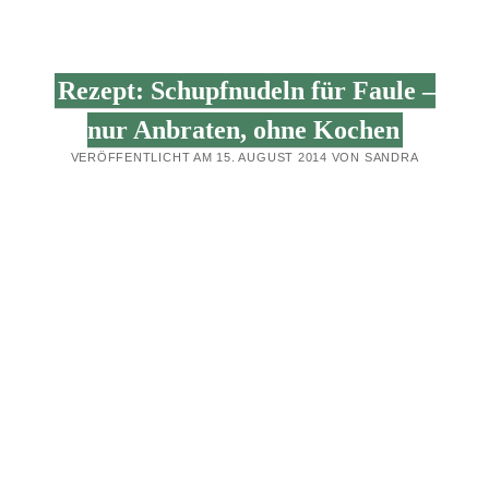
BROWNIES
–
UNGLAUBLICH
SAFTIG,
SCHOKOLADIG,
Rezept: Schupfnudeln für Faule –
EINFACH
&
VEGAN
nur Anbraten, ohne Kochen
(&
MIT
VERÖFFENTLICHT AM 15. AUGUST 2014 VON SANDRA
ZUCCHINI)!