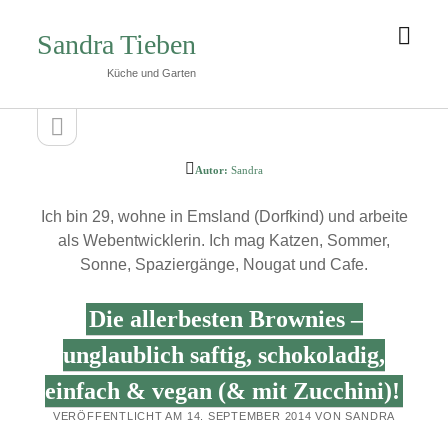
Men
Sandra Tieben
öffn
Küche und Garten
Seitenleiste
Seitenleiste
öffnen
Autor:
Sandra
Ich bin 29, wohne in Emsland (Dorfkind) und arbeite
als Webentwicklerin. Ich mag Katzen, Sommer,
Sonne, Spaziergänge, Nougat und Cafe.
Die allerbesten Brownies –
unglaublich saftig, schokoladig,
einfach & vegan (& mit Zucchini)!
VERÖFFENTLICHT AM 14. SEPTEMBER 2014 VON SANDRA