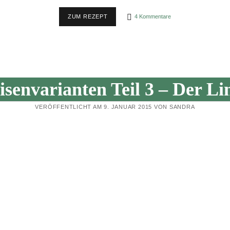
REZEPT:
ZUM REZEPT
4 Kommentare
SCHNELL,
EINFACH
UND
GÜNSTIG
–
CREMIG-
WÜRZIGER
TOMATEN-
isenvarianten Teil 3 – Der Li
BROTAUFSTRICH
(ARRABITOM)
VERÖFFENTLICHT AM 9. JANUAR 2015 VON SANDRA