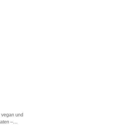
ch vegan und
utaten –…