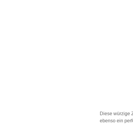
Rezepteallerlei
saisona
Schnitzel
Schok
Snacks & Party
Süß
Suppen & Eintöpfe
Trinke
Süße Naschereien
Tipps
Vorspe
Vorspeisen
Mitn
Wurst und Burger
Diese würzige Z
ebenso ein perfe