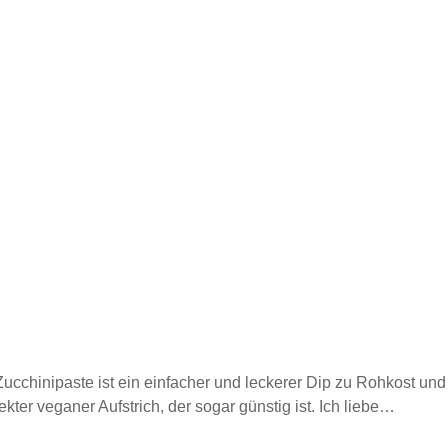
Schnell
März 2018
l
Salat
Mai 2017
Soulfood
olade
Suppe
Januar 2017
es
Tipps und Tricks
Dezember 2016
Vleisch
Vorratshaltung
n
vegan
März 2016
Zum
Winter
November 2015
ise
ZeroWaste
Oktober 2015
ehmen
September 2015
August 2015
Juli 2015
Juni 2015
Mai 2015
April 2015
März 2015
Februar 2015
Januar 2015
ucchinipaste ist ein einfacher und leckerer Dip zu Rohkost un
Dezember 2014
kter veganer Aufstrich, der sogar günstig ist. Ich liebe…
November 2014
Oktober 2014