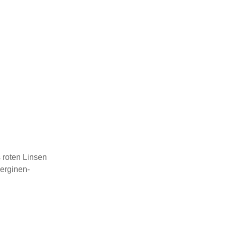
s roten Linsen
berginen-