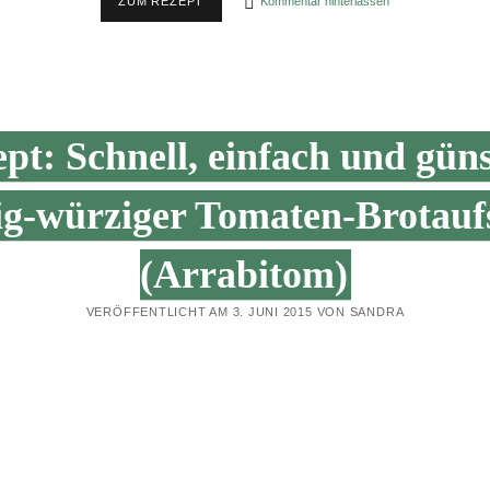
SCHNELLES
ZUM REZEPT
Kommentar hinterlassen
REZEPT:
HUMMUS
MIT
GETROCKNETEN
TOMATEN
pt: Schnell, einfach und güns
g-würziger Tomaten-Brotauf
(Arrabitom)
VERÖFFENTLICHT AM 3. JUNI 2015 VON SANDRA