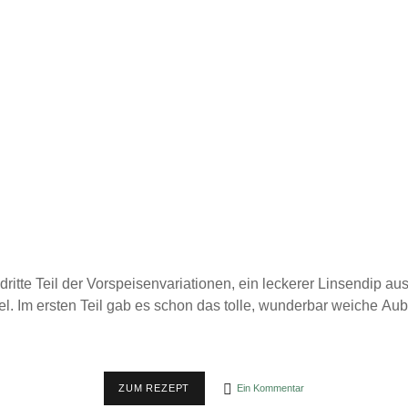
dritte Teil der Vorspeisenvariationen, ein leckerer Linsendip au
. Im ersten Teil gab es schon das tolle, wunderbar weiche Au
VORSPEISENVARIANTEN
ZUM REZEPT
Ein Kommentar
TEIL