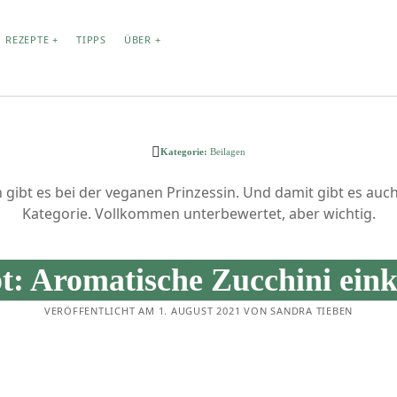
REZEPTE
TIPPS
ÜBER
GWÖRTER
ARCHIV
Kategorie:
Beilagen
Backen
August 2021
rich
Beilage
April 2021
 gibt es bei der veganen Prinzessin. Und damit gibt es auc
r
Deutsch
Dip
Februar 2021
Kategorie. Vollkommen unterbewertet, aber wichtig.
fach
Fast Food
Einkochen
Januar 2021
erfood
Dezember 2020
Frikadelle
t: Aromatische Zucchini ein
November 2020
stück
Gemüse
gemüseanbau
Oktober 2020
henk
gesund
Getränke
glutenfrei
VERÖFFENTLICHT AM 1. AUGUST 2021 VON SANDRA TIEBEN
August 2020
Günstig
Grundrezept
n
April 2020
März 2020
Hauptgericht
armachen
Februar 2020
Party
t
nachhaltigkeit
November 2019