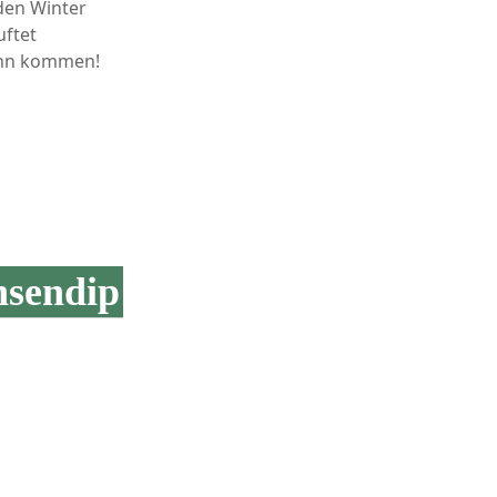
 den Winter
uftet
kann kommen!
nsendip