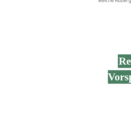
weiche Auberg
Re
Vors