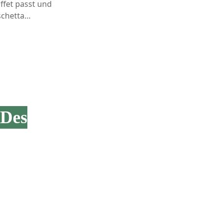
ffet passt und
uschetta…
 Des