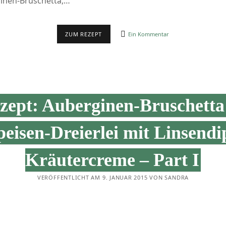
inen-Bruschetta,…
VORSPEISENVARIANTEN
ZUM REZEPT
Ein Kommentar
TEIL
3
–
DER
LINSENDIP
zept: Auberginen-Bruschetta
peisen-Dreierlei mit Linsendi
Kräutercreme – Part I
VERÖFFENTLICHT AM 9. JANUAR 2015 VON SANDRA