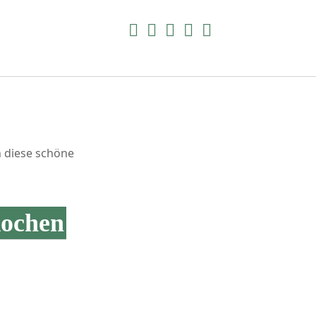
facebook
instagram
pinterest
E-
amazon
Mail
Suchen
h diese schöne
kochen