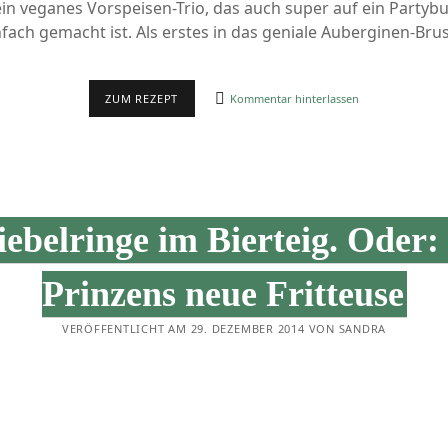
ein veganes Vorspeisen-Trio, das auch super auf ein Partybu
nfach gemacht ist. Als erstes in das geniale Auberginen-Br
REZEPT:
ZUM REZEPT
Kommentar hinterlassen
AUBERGINEN-
BRUSCHETTA
IM
VORSPEISEN-
DREIERLEI
MIT
LINSENDIP
UND
ebelringe im Bierteig. Oder:
KRÄUTERCREME
–
PART
I
Prinzens neue Fritteuse
VERÖFFENTLICHT AM 29. DEZEMBER 2014 VON SANDRA