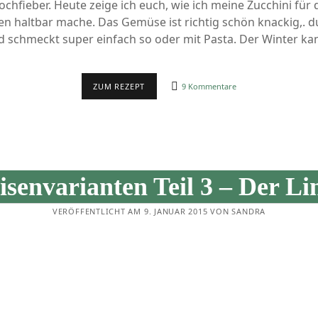
kochfieber. Heute zeige ich euch, wie ich meine Zucchini für
September 2014
n haltbar mache. Das Gemüse ist richtig schön knackig,. d
August 2014
d schmeckt super einfach so oder mit Pasta. Der Winter 
REZEPT:
ZUM REZEPT
9 Kommentare
AROMATISCHE
ZUCCHINI
EINKOCHEN
isenvarianten Teil 3 – Der Li
VERÖFFENTLICHT AM 9. JANUAR 2015 VON SANDRA