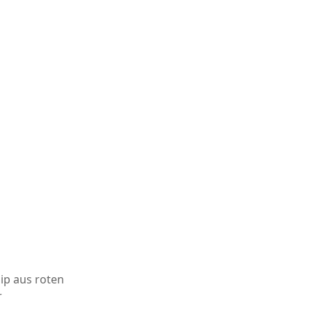
dip aus roten
r