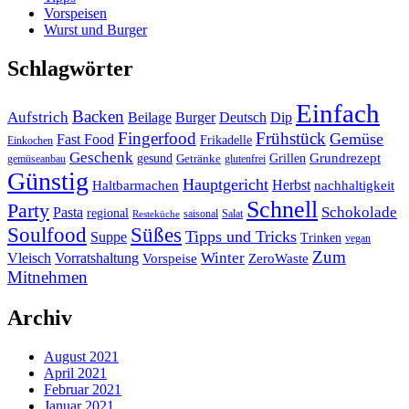
Vorspeisen
Wurst und Burger
Schlagwörter
Einfach
Backen
Aufstrich
Beilage
Burger
Deutsch
Dip
Fingerfood
Frühstück
Gemüse
Fast Food
Frikadelle
Einkochen
Geschenk
gesund
Grillen
Grundrezept
Getränke
gemüseanbau
glutenfrei
Günstig
Hauptgericht
Herbst
Haltbarmachen
nachhaltigkeit
Schnell
Party
Schokolade
Pasta
regional
saisonal
Salat
Resteküche
Soulfood
Süßes
Tipps und Tricks
Suppe
Trinken
vegan
Zum
Winter
Vleisch
Vorratshaltung
Vorspeise
ZeroWaste
Mitnehmen
Archiv
August 2021
April 2021
Februar 2021
Januar 2021