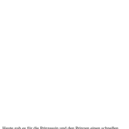
Heute gab es für die Prinzessin und den Prinzen einen schnellen