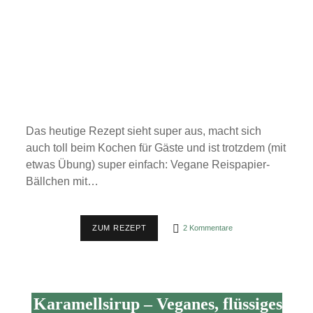
Das heutige Rezept sieht super aus, macht sich
auch toll beim Kochen für Gäste und ist trotzdem (mit
etwas Übung) super einfach: Vegane Reispapier-
Bällchen mit…
AUSGEFALLEN,
ZUM REZEPT
2 Kommentare
ABER
EINFACH:
REISPAPIER-
BÄLLCHEN
MIT
PILZ-
Karamellsirup – Veganes, flüssiges
FÜLLUNG