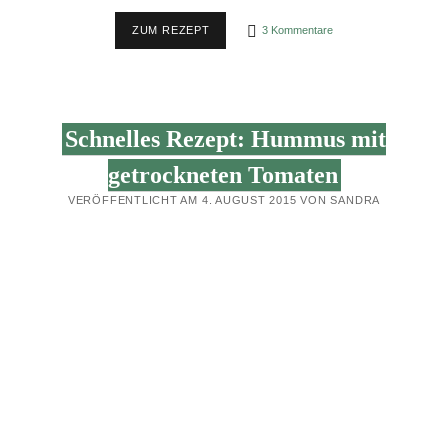
KARAMELLSIRUP
ZUM REZEPT
3 Kommentare
–
VEGANES,
FLÜSSIGES
GOLD
Schnelles Rezept: Hummus mit
getrockneten Tomaten
VERÖFFENTLICHT AM 4. AUGUST 2015 VON SANDRA