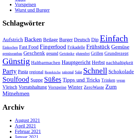
Vorspeisen
Wurst und Burger
Schlagwörter
Einfach
Backen
Aufstrich
Beilage
Burger
Deutsch
Dip
Fingerfood
Frühstück
Gemüse
Fast Food
Frikadelle
Einkochen
Geschenk
gesund
Grillen
Grundrezept
Getränke
gemüseanbau
glutenfrei
Günstig
Hauptgericht
Herbst
Haltbarmachen
nachhaltigkeit
Schnell
Party
Schokolade
Pasta
regional
saisonal
Salat
Resteküche
Soulfood
Süßes
Tipps und Tricks
Suppe
Trinken
vegan
Zum
Winter
Vleisch
Vorratshaltung
Vorspeise
ZeroWaste
Mitnehmen
Archiv
August 2021
April 2021
Februar 2021
Januar 2021