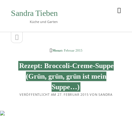
Men
Sandra Tieben
öffn
Küche und Garten
Seitenleiste
Seitenleiste
öffnen
Monat:
Februar 2015
Rezept: Broccoli-Creme-Suppe
(Grün, grün, grün ist mein
Suppe…)
VERÖFFENTLICHT AM 27. FEBRUAR 2015 VON SANDRA