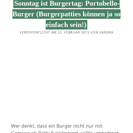
Sonntag ist Burgertag: Portobello-
IST
MEIN
SUPPE…)
Burger (Burgerpatties können ja so
einfach sein!)
VERÖFFENTLICHT AM 22. FEBRUAR 2015 VON SANDRA
Wer denkt, dass ein Burger nicht nur mit