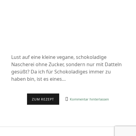
Lust auf eine kleine vegane, schokoladige
Nascherei ohne Zucker, sondern nur mit Datteln
gesüßt? Da ich für Schokoladiges immer zu
haben bin, ist es eines…
VEGANE
ZUM REZEPT
Kommentar hinterlassen
BROWNIE-
KUGELN/ENERGIEKUGELN
(OHNE
ZUCKER
&
OHNE
BACKEN)