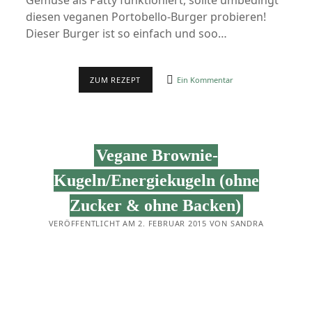
Gemüse als Patty funktioniert, sollte umbedingt
diesen veganen Portobello-Burger probieren!
Dieser Burger ist so einfach und soo…
SONNTAG
ZUM REZEPT
Ein Kommentar
IST
BURGERTAG:
PORTOBELLO-
BURGER
(BURGERPATTIES
KÖNNEN
Vegane Brownie-
JA
SO
EINFACH
Kugeln/Energiekugeln (ohne
SEIN!)
Zucker & ohne Backen)
VERÖFFENTLICHT AM 2. FEBRUAR 2015 VON SANDRA