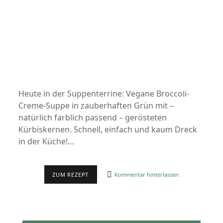
Heute in der Suppenterrine: Vegane Broccoli-
Creme-Suppe in zauberhaften Grün mit –
natürlich farblich passend – gerösteten
Kürbiskernen. Schnell, einfach und kaum Dreck
in der Küche!…
REZEPT:
ZUM REZEPT
Kommentar hinterlassen
BROCCOLI-
CREME-
SUPPE
(GRÜN,
GRÜN,
GRÜN