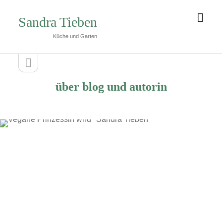
Men
Sandra Tieben
öffn
Küche und Garten
Seitenleiste
Seitenleiste
öffnen
über blog und autorin