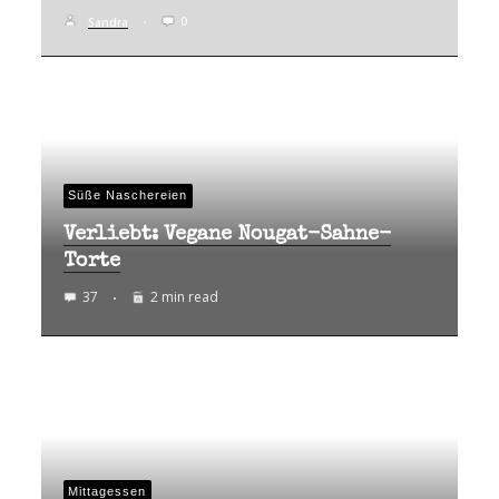
0
Sandra
Süße Naschereien
Verliebt: Vegane Nougat-Sahne-
Torte
37
2 min read
Mittagessen