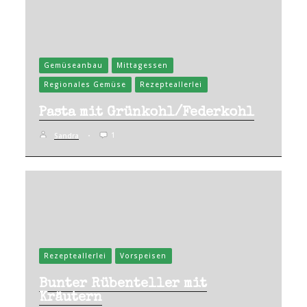
Gemüseanbau
Mittagessen
Regionales Gemüse
Rezepteallerlei
Pasta mit Grünkohl/Federkohl
1
Sandra
Rezepteallerlei
Vorspeisen
Bunter Rübenteller mit
Kräutern