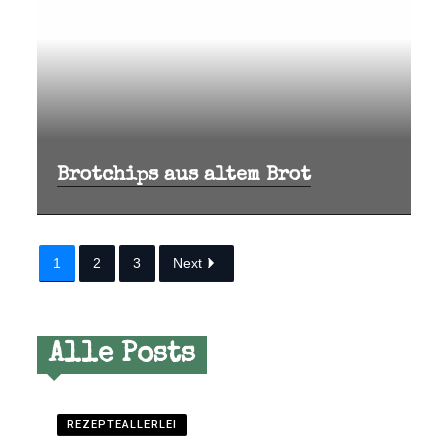
Brotchips aus altem Brot
1
2
3
Next
Alle Posts
REZEPTEALLERLEI