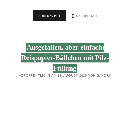
TÜRKISCHE
ZUM REZEPT
5 Kommentare
LINSENSUPPE
(MERCIMEK
CORBAS)
–
EINFACH
&
Ausgefallen, aber einfach:
SÄTTIGEND
(GLUTENFREI)
Reispapier-Bällchen mit Pilz-
Füllung
VERÖFFENTLICHT AM 19. AUGUST 2015 VON SANDRA