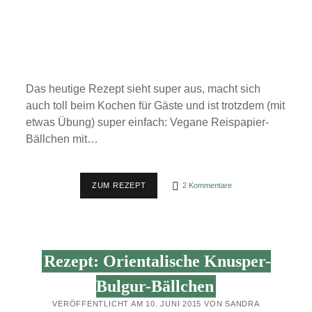
Das heutige Rezept sieht super aus, macht sich
auch toll beim Kochen für Gäste und ist trotzdem (mit
etwas Übung) super einfach: Vegane Reispapier-
Bällchen mit…
AUSGEFALLEN,
ZUM REZEPT
2 Kommentare
ABER
EINFACH:
REISPAPIER-
BÄLLCHEN
MIT
PILZ-
Rezept: Orientalische Knusper-
FÜLLUNG
Bulgur-Bällchen
VERÖFFENTLICHT AM 10. JUNI 2015 VON SANDRA