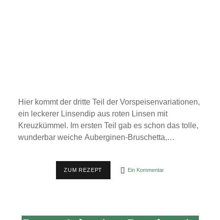
Hier kommt der dritte Teil der Vorspeisenvariationen,
ein leckerer Linsendip aus roten Linsen mit
Kreuzkümmel. Im ersten Teil gab es schon das tolle,
wunderbar weiche Auberginen-Bruschetta,…
VORSPEISENVARIANTEN
ZUM REZEPT
Ein Kommentar
TEIL
3
–
DER
LINSENDIP