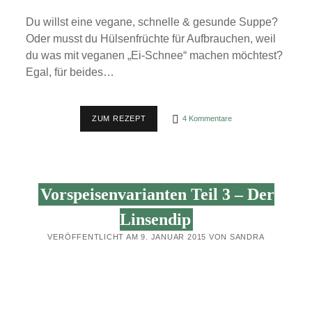
Du willst eine vegane, schnelle & gesunde Suppe?
Oder musst du Hülsenfrüchte für Aufbrauchen, weil
du was mit veganen „Ei-Schnee“ machen möchtest?
Egal, für beides…
REZEPT:
ZUM REZEPT
4 Kommentare
PIKANTE
WEISSE B
OHNEN-S
UPPE –
V
EGAN, S
Vorspeisenvarianten Teil 3 – Der
CHNELL &
E
INFACH
Linsendip
VERÖFFENTLICHT AM 9. JANUAR 2015 VON SANDRA