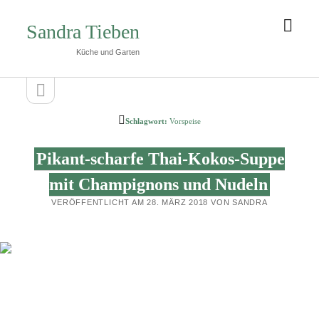
Men
Sandra Tieben
öffn
Küche und Garten
Seitenleiste
Seitenleiste
öffnen
Schlagwort:
Vorspeise
Pikant-scharfe Thai-Kokos-Suppe
mit Champignons und Nudeln
VERÖFFENTLICHT AM 28. MÄRZ 2018 VON SANDRA