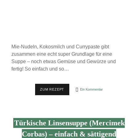
Mie-Nudeln, Kokosmilch und Currypaste gibt
zusammen eine echt super Grundlage für eine
Suppe – noch etwas Gemüse und Gewürze und
fertig! So einfach und so…
PIKANT-
ZUM REZEPT
Ein Kommentar
SCHARFE
THAI-
KOKOS-
SUPPE
MIT
CHAMPIGNONS
Türkische Linsensuppe (Mercimek
UND
NUDELN
Corbas) – einfach & sättigend