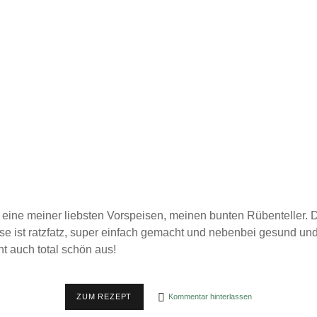
 eine meiner liebsten Vorspeisen, meinen bunten Rübenteller. Di
se ist ratzfatz, super einfach gemacht und nebenbei gesund u
ht auch total schön aus!
BUNTER
ZUM REZEPT
Kommentar hinterlassen
RÜBENTELLER