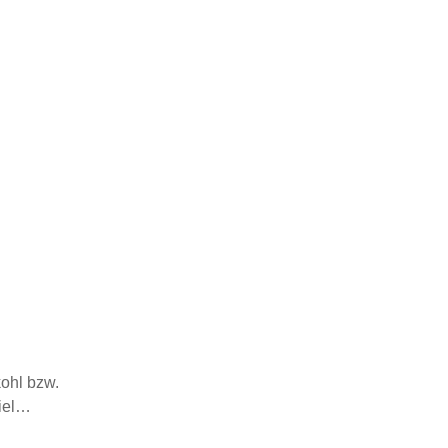
ohl bzw.
viel…