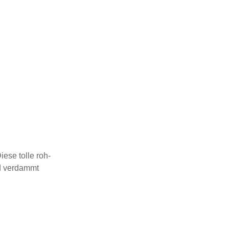
ese tolle roh-
nd verdammt