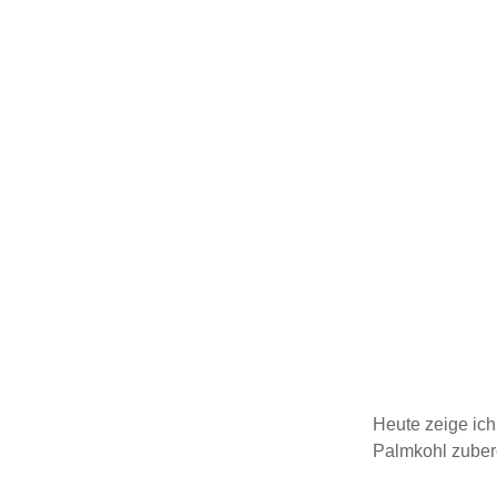
Rezepteallerlei
saisona
Schnitzel
Schok
Snacks & Party
Süß
Suppen & Eintöpfe
Trinke
Süße Naschereien
Tipps
Vorspe
Vorspeisen
Mitn
Wurst und Burger
Heute zeige ich
Palmkohl zubere