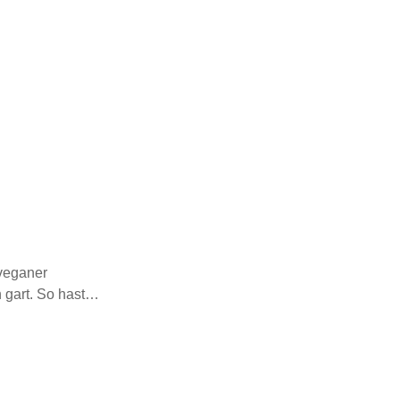
 veganer
 gart. So hast…