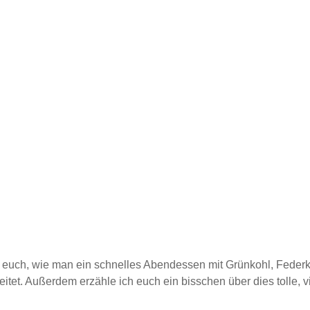
Schnell
März 2018
l
Salat
Mai 2017
Soulfood
olade
Suppe
Januar 2017
es
Tipps und Tricks
Dezember 2016
Vleisch
Vorratshaltung
n
vegan
März 2016
Zum
Winter
November 2015
ise
ZeroWaste
Oktober 2015
ehmen
September 2015
August 2015
Juli 2015
Juni 2015
Mai 2015
April 2015
März 2015
Februar 2015
Januar 2015
 euch, wie man ein schnelles Abendessen mit Grünkohl, Federk
Dezember 2014
itet. Außerdem erzähle ich euch ein bisschen über dies tolle, 
November 2014
Oktober 2014