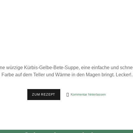
ne würzige Kürbis-Gelbe-Bete-Suppe, eine einfache und schnel
n Farbe auf dem Teller und Wärme in den Magen bringt. Lecker
KÜRBIS-
ZUM REZEPT
Kommentar hinterlassen
GELBE-
BETE-
SUPPE