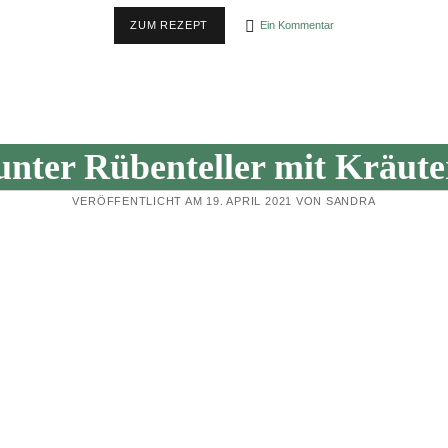
September 2014
PASTA
ZUM REZEPT
Ein Kommentar
August 2014
MIT
GRÜNKOHL/FEDERKOHL
unter Rübenteller mit Kräute
VERÖFFENTLICHT AM 19. APRIL 2021 VON SANDRA