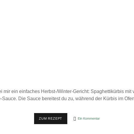
ei mir ein einfaches Herbst-/Winter-Gericht: Spaghettikürbis mit
Sauce. Die Sauce bereitest du zu, während der Kürbis im Ofen
SPAGHETTIKÜRBIS
ZUM REZEPT
Ein Kommentar
MIT
VEGANER
MANGOLD-