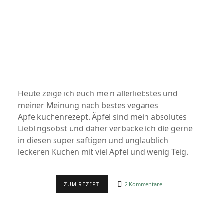
Heute zeige ich euch mein allerliebstes und
meiner Meinung nach bestes veganes
Apfelkuchenrezept. Äpfel sind mein absolutes
Lieblingsobst und daher verbacke ich die gerne
in diesen super saftigen und unglaublich
leckeren Kuchen mit viel Apfel und wenig Teig.
FRANZÖSISCHER
ZUM REZEPT
2 Kommentare
APFELKUCHEN
–
SUPER
SAFTIG