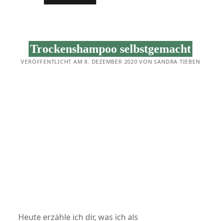
WASCHEN
MIT
ROGGENMEHL:
DIE
ZERO
WASTE
Trockenshampoo selbstgemacht
VARIANTE
VERÖFFENTLICHT AM 8. DEZEMBER 2020 VON SANDRA TIEBEN
Heute erzähle ich dir, was ich als