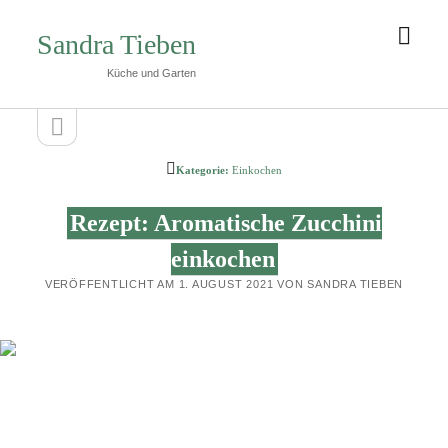
Men
Sandra Tieben
öffn
Küche und Garten
Seitenleiste
Seitenleiste
öffnen
Kategorie:
Einkochen
Rezept: Aromatische Zucchini
einkochen
VERÖFFENTLICHT AM 1. AUGUST 2021 VON SANDRA TIEBEN