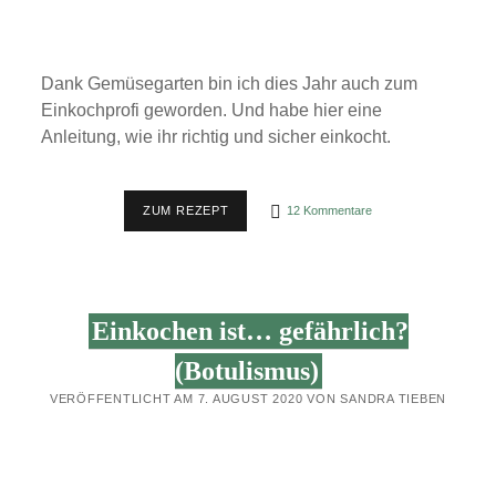
Dank Gemüsegarten bin ich dies Jahr auch zum
Einkochprofi geworden. Und habe hier eine
Anleitung, wie ihr richtig und sicher einkocht.
ANLEITUNG:
ZUM REZEPT
12 Kommentare
WIE
KOCHE
ICH
RICHTIG
EIN?
Einkochen ist… gefährlich?
(Botulismus)
VERÖFFENTLICHT AM 7. AUGUST 2020 VON SANDRA TIEBEN