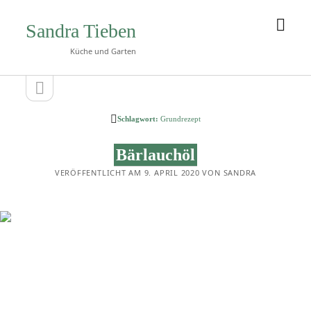
Men
Sandra Tieben
öffn
Küche und Garten
Seitenleiste
Seitenleiste
öffnen
Schlagwort:
Grundrezept
Bärlauchöl
VERÖFFENTLICHT AM 9. APRIL 2020 VON SANDRA