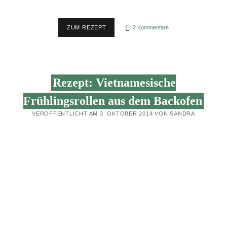
REZEPT:
ZUM REZEPT
2 Kommentare
BRATNUDELN
MIT
RÜHREI
–
RESTEESSEN
IN
Rezept: Vietnamesische
VEGAN,
SCHNELL
&
Frühlingsrollen aus dem Backofen
EINFACH
VERÖFFENTLICHT AM 3. OKTOBER 2014 VON SANDRA