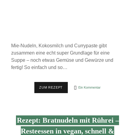
Mie-Nudeln, Kokosmilch und Currypaste gibt
zusammen eine echt super Grundlage für eine
Suppe – noch etwas Gemüse und Gewürze und
fertig! So einfach und so…
PIKANT-
ZUM REZEPT
Ein Kommentar
SCHARFE
THAI-
KOKOS-
SUPPE
MIT
CHAMPIGNONS
Rezept: Bratnudeln mit Rührei –
UND
NUDELN
Resteessen in vegan, schnell &