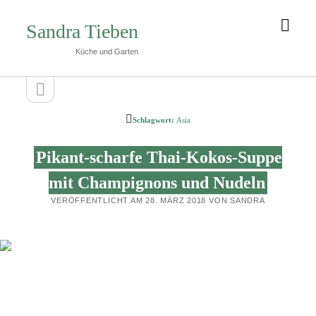
Men
Sandra Tieben
öffn
Küche und Garten
Seitenleiste
Seitenleiste
öffnen
Schlagwort:
Asia
Pikant-scharfe Thai-Kokos-Suppe
mit Champignons und Nudeln
VERÖFFENTLICHT AM 28. MÄRZ 2018 VON SANDRA