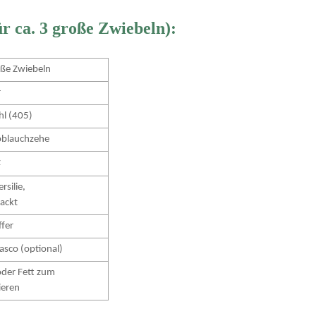
ür ca. 3 große Zwiebeln):
ße Zwiebeln
r
l (405)
blauchzehe
z
rsilie,
ackt
ffer
asco (optional)
oder Fett zum
tieren