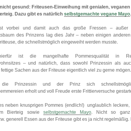
September 2014
 nicht gesund: Friteusen-Einweihung mit genialen, veganen
August 2014
erteig. Dazu gibt es natürlich
selbstgemachte vegane Mayo
ist vorbei und damit auch das große Fressen – außer b
sbaum des Prinzens lag dies Jahr – neben einigen anderen 
itteuse, die schnellstmöglich eingeweiht werden musste.
 hierfür ist die mangelhafte Pommesqualität in Re
ohnsitzes – und natürlich, dass sowohl Prinzessin als au
ettige Sachen aus der Friteuse eigentlich viel zu gerne mögen
die Prinzessin und der Prinz sich schnellstmög
mmereien erholt und voll Freude erste Frittierversuche gestarte
es neben knusprigen Pommes (endlich!) unglaublich leckere,
 im Bierteig sowie
selbstgemachte Mayo
. Nicht so ganz
w. generell Essen aus der Friteuse gibt es ja nicht regelmäßig.