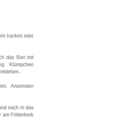
ein hacken oder
h das Bier mit
ig Klümpchen
entstehen.
en. Ansonsten
 und nach in das
am Frittierkorb