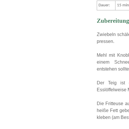
Dauer:
15 min
Zubereitung
Zwiebeln schäl
pressen.
Mehl mit Knob
einem Schne
entstehen sollt
Der Teig ist
Esslöffelweise 
Die Fritteuse a
heiße Fett geb
kleben (am Best