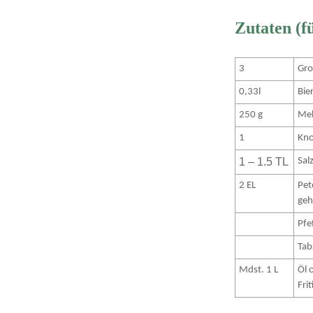
Zutaten (f
3
Gro
0,33l
Bie
250 g
Meh
1
Kno
1 – 1.5 TL
Sal
2 EL
Pete
geh
Pfe
Tab
Mdst. 1 L
Öl 
Fri