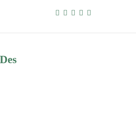
facebook
instagram
pinterest
E-
amazon
Mail
 Des
Suchen