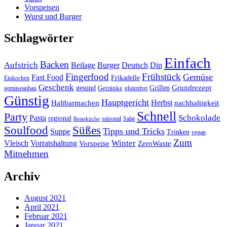
Vorspeisen
Wurst und Burger
Schlagwörter
Einfach
Backen
Aufstrich
Beilage
Burger
Deutsch
Dip
Fingerfood
Frühstück
Gemüse
Fast Food
Frikadelle
Einkochen
Geschenk
gesund
Grillen
Grundrezept
Getränke
gemüseanbau
glutenfrei
Günstig
Hauptgericht
Herbst
Haltbarmachen
nachhaltigkeit
Schnell
Party
Schokolade
Pasta
regional
saisonal
Salat
Resteküche
Soulfood
Süßes
Tipps und Tricks
Suppe
Trinken
vegan
Zum
Winter
Vleisch
Vorratshaltung
Vorspeise
ZeroWaste
Mitnehmen
Archiv
August 2021
April 2021
Februar 2021
Januar 2021