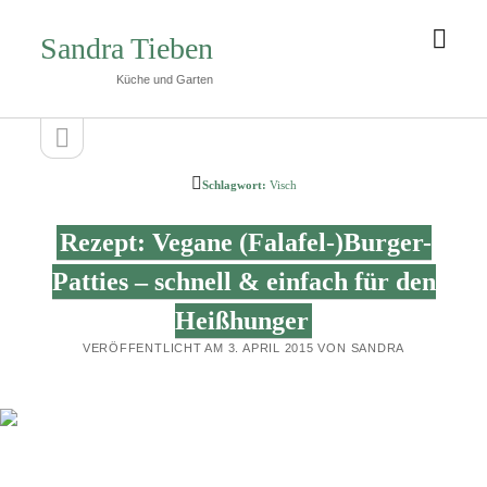
Men
Sandra Tieben
öffn
Küche und Garten
Seitenleiste
Seitenleiste
öffnen
Schlagwort:
Visch
Rezept: Vegane (Falafel-)Burger-
Patties – schnell & einfach für den
Heißhunger
VERÖFFENTLICHT AM 3. APRIL 2015 VON SANDRA