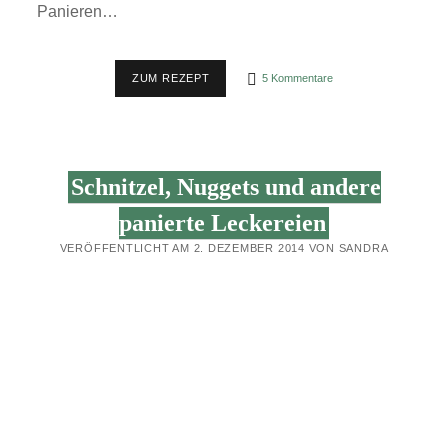
Panieren…
FISCH,
ZUM REZEPT
5 Kommentare
FISCH,
FISCH!
–
VEGANER,
PANIERTER
„VISCH“
Schnitzel, Nuggets und andere
panierte Leckereien
VERÖFFENTLICHT AM 2. DEZEMBER 2014 VON SANDRA