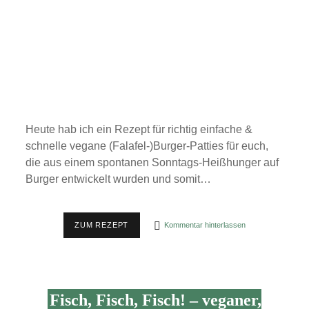
Heute hab ich ein Rezept für richtig einfache &
schnelle vegane (Falafel-)Burger-Patties für euch,
die aus einem spontanen Sonntags-Heißhunger auf
Burger entwickelt wurden und somit…
REZEPT:
ZUM REZEPT
Kommentar hinterlassen
VEGANE
(FALAFEL-)BURGER-
PATTIES
–
SCHNELL
&
Fisch, Fisch, Fisch! – veganer,
EINFACH
FÜR