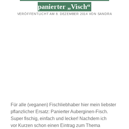
DEN
panierter „Visch“
HEISSHUNGER
VERÖFFENTLICHT AM 8. DEZEMBER 2014 VON SANDRA
Für alle (veganen) Fischliebhaber hier mein liebster
pflanzlicher Ersatz: Panierter Auberginen-Fisch.
Super fischig, einfach und lecker! Nachdem ich
vor Kurzen schon einen Eintrag zum Thema