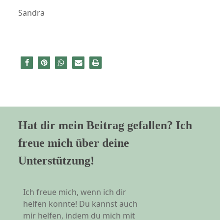
Sandra
Hat dir mein Beitrag gefallen? Ich
freue mich über deine
Unterstützung!
Ich freue mich, wenn ich dir
helfen konnte! Du kannst auch
mir helfen, indem du mich mit