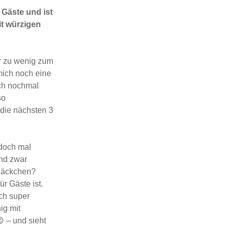
 Gäste und ist
it würzigen
er zu wenig zum
mich noch eine
ich nochmal
so
 die nächsten 3
 doch mal
und zwar
 Säckchen?
ür Gäste ist.
uch super
ig mit
 – und sieht