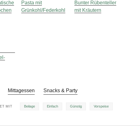
tische
Pasta mit
Bunter Rübenteller
ochen
Grünkohl/Federkohl
mit Kräutern
el-
n
Mittagessen
Snacks & Party
T MIT
Beilage
Einfach
Günstig
Vorspeise