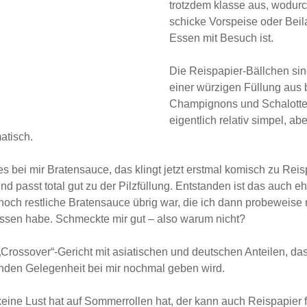
trotzdem klasse aus, wodurc
schicke Vorspeise oder Beila
Essen mit Besuch ist.
Die Reispapier-Bällchen sind
einer würzigen Füllung aus
Champignons und Schalotte
eigentlich relativ simpel, ab
atisch.
s bei mir Bratensauce, das klingt jetzt erstmal komisch zu Reisp
nd passt total gut zu der Pilzfüllung. Entstanden ist das auch ehe
noch restliche Bratensauce übrig war, die ich dann probeweise 
sen habe. Schmeckte mir gut – also warum nicht?
s „Crossover“-Gericht mit asiatischen und deutschen Anteilen, da
nden Gelegenheit bei mir nochmal geben wird.
eine Lust hat auf Sommerrollen hat, der kann auch Reispapier f