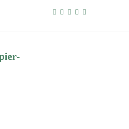
facebook
instagram
pinterest
E-
amazon
Mail
pier-
Suchen