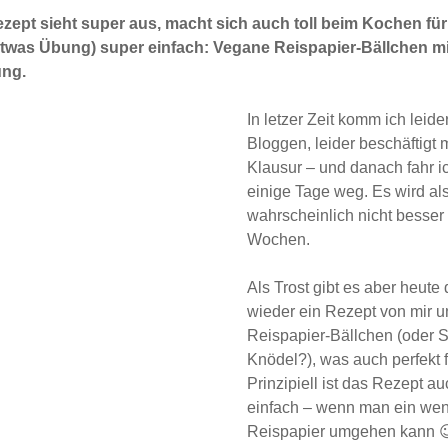
September 2014
zept sieht super aus, macht sich auch toll beim Kochen für
August 2014
etwas Übung) super einfach: Vegane Reispapier-Bällchen m
ung.
In letzer Zeit komm ich leid
Bloggen, leider beschäftigt 
Klausur – und danach fahr 
einige Tage weg. Es wird al
wahrscheinlich nicht besser
Wochen.
Als Trost gibt es aber heute
wieder ein Rezept von mir 
Reispapier-Bällchen (oder
Knödel?), was auch perfekt f
Prinzipiell ist das Rezept a
einfach – wenn man ein wen
Reispapier umgehen kann 😉