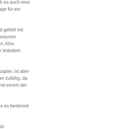
h es auch eine
ge für ein
 gefüllt mit
 braunen
n. Also
er trotzdem
apier, ist aber
r zufällig, da
mit einem der
ss es bestimmt
ür