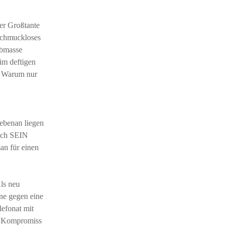
er Großtante
 schmuckloses
rbmasse
im deftigen
. Warum nur
nebenan liegen
och SEIN
an für einen
Als neu
ne gegen eine
lefonat mit
en Kompromiss