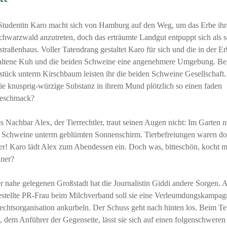
Studentin Karo macht sich von Hamburg auf den Weg, um das Erbe ihr
chwarzwald anzutreten, doch das erträumte Landgut entpuppt sich als
straßenhaus. Voller Tatendrang gestaltet Karo für sich und die in der E
altene Kuh und die beiden Schweine eine angenehmere Umgebung. Be
stück unterm Kirschbaum leisten ihr die beiden Schweine Gesellschaft
die knusprig-würzige Substanz in ihrem Mund plötzlich so einen faden
eschmack?
s Nachbar Alex, der Tierrechtler, traut seinen Augen nicht: Im Garten 
 Schweine unterm geblümten Sonnenschirm. Tierbefreiungen waren d
er! Karo lädt Alex zum Abendessen ein. Doch was, bitteschön, kocht m
ner?
er nahe gelegenen Großstadt hat die Journalistin Giddi andere Sorgen. 
estellte PR-Frau beim Milchverband soll sie eine Verleumdungskampag
rechtsorganisation ankurbeln. Der Schuss geht nach hinten los. Beim Te
, dem Anführer der Gegenseite, lässt sie sich auf einen folgenschwer