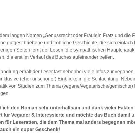
dem langen Namen „Genussrecht oder Fräulein Fratz und die F
ine gutgeschriebene und fröhliche Geschichte, die sich einfach l
enigen Seiten lernt der Lesen die sympathischen Hauptcharakt
n, die erst im Verlauf des Buches aufeinander treffen.
Handlung erhält der Leser fast nebenbei viele Infos zur vegane
 inklusive (eher unschöner) Einblicke in die Schlachtung. Nebe
matik von Studien zum Thema (vegane/vegetarische/gemischte)
ngen.
 ich den Roman sehr unterhaltsam und dank vieler Fakten 
t für Veganer & Interessierte und möchte das Buch damit 
en für Leseratten, die dem Thema mal anders begegnen mö
auch ein super Geschenk!