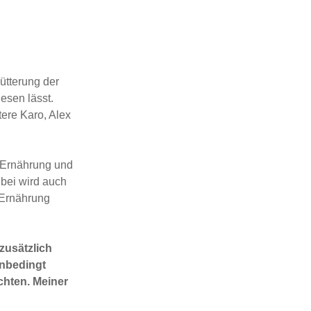
ütterung der
esen lässt.
ere Karo, Alex
n Ernährung und
nbei wird auch
 Ernährung
zusätzlich
unbedingt
chten. Meiner