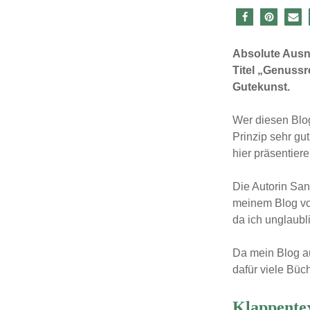
Absolute Ausn
Titel „Genussr
Gutekunst.
Wer diesen Blog
Prinzip sehr gu
hier präsentier
Die Autorin San
meinem Blog vor
da ich unglaub
Da mein Blog au
dafür viele Büch
Klappente