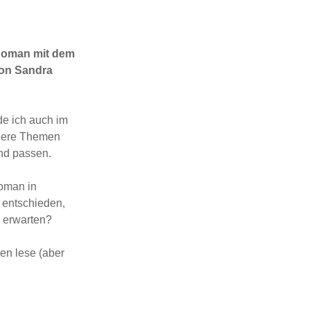
Roman mit dem
von Sandra
de ich auch im
ndere Themen
nd passen.
Roman in
 entschieden,
 erwarten?
en lese (aber