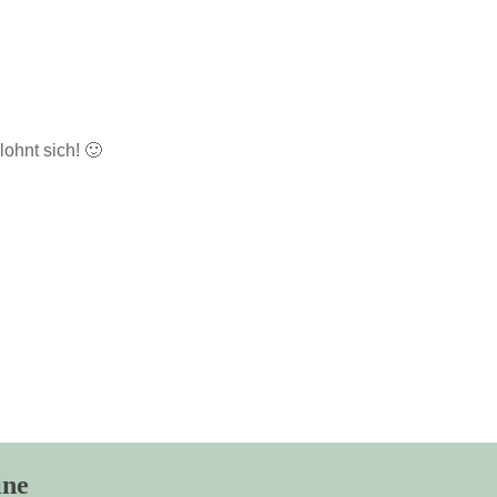
ohnt sich! 🙂
ine