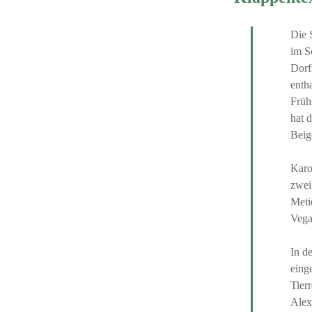
Die 
im S
Dorf
enth
Früh
hat 
Beig
Karo
zwei
Meti
Vega
In d
eing
Tier
Alex