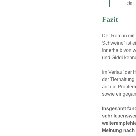
ein.
Fazit
Der Roman mit 
Schweine“ ist e
Innerhalb von w
und Giddi kenne
Im Verlauf der 
der Tierhaltung
auf die Proble
sowie eingega
Insgesamt fand
sehr lesenswer
weiterempfehl
Meinung nach 