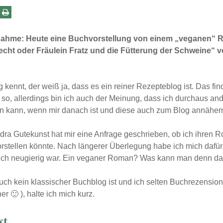
September 2014
August 2014
ahme: Heute eine Buchvorstellung von einem „veganen“ 
echt oder Fräulein Fratz und die Fütterung der Schweine“ 
 kennt, der weiß ja, dass es ein reiner Rezepteblog ist. Das fin
t so, allerdings bin ich auch der Meinung, dass ich durchaus a
en kann, wenn mir danach ist und diese auch zum Blog annäher
dra Gutekunst hat mir eine Anfrage geschrieben, ob ich ihren 
stellen könnte. Nach längerer Überlegung habe ich mich dafür
lich neugierig war. Ein veganer Roman? Was kann man denn da
ch kein klassischer Buchblog ist und ich selten Buchrezension
er 🙂 ), halte ich mich kurz.
xt