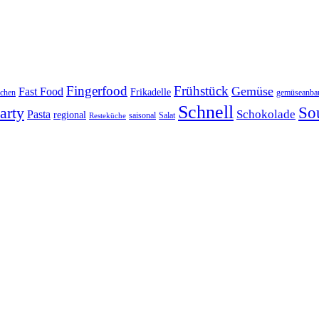
Fingerfood
Frühstück
Gemüse
Fast Food
Frikadelle
chen
gemüseanba
Schnell
arty
So
Schokolade
Pasta
regional
saisonal
Salat
Resteküche