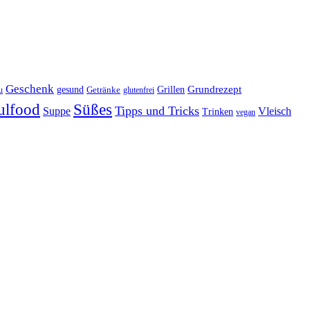
Geschenk
gesund
Grillen
Grundrezept
Getränke
u
glutenfrei
ulfood
Süßes
Tipps und Tricks
Suppe
Vleisch
Trinken
vegan