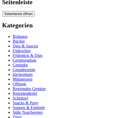
Seitenleiste
Seitenleiste öffnen
Kategorien
Beilagen
Bücher
Dips & Saucen
Einkochen
Frühstück & Dips
Gemüseanbau
Getränke
Grundrezepte
küchentipps
Mittagessen
Offtopic
Regionales Gemüse
Rezepteallerlei
Schnitzel
Snacks & Party
Suppen & Eintöpfe
Süße Naschereien
Tipps