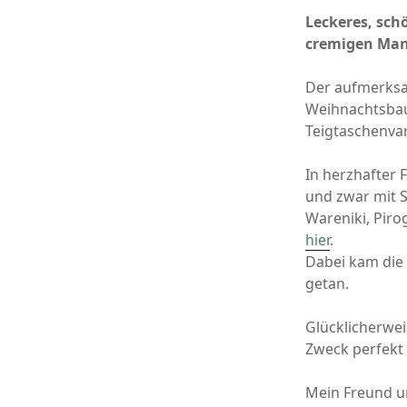
Leckeres, sch
cremigen Mand
Der aufmerksa
Weihnachtsbau
Teigtaschenvar
In herzhafter
und zwar mit S
Wareniki, Pirog
hier
.
Dabei kam die 
getan.
Glücklicherwe
Zweck perfekt 
Mein Freund un