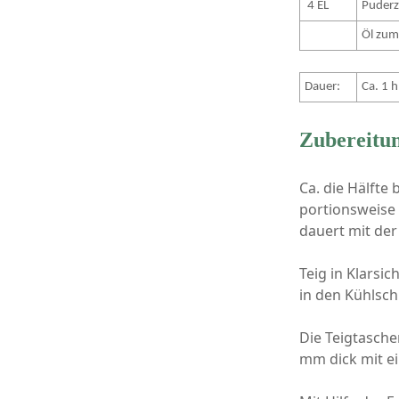
4 EL
Puderz
Öl zum
Dauer:
Ca. 1 h
Zubereitu
Ca. die Hälfte
portionsweise 
dauert mit der
Teig in Klarsic
in den Kühlsch
Die Teigtasche
mm dick mit ei