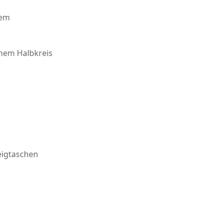
dem
inem Halbkreis
eigtaschen