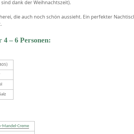
 sind dank der Weihnachtszeit).
cherei, die auch noch schön aussieht. Ein perfekter Nachtis
.
r 4 – 6 Personen:
405)
r
öl
Salz
o-Mandel-Creme