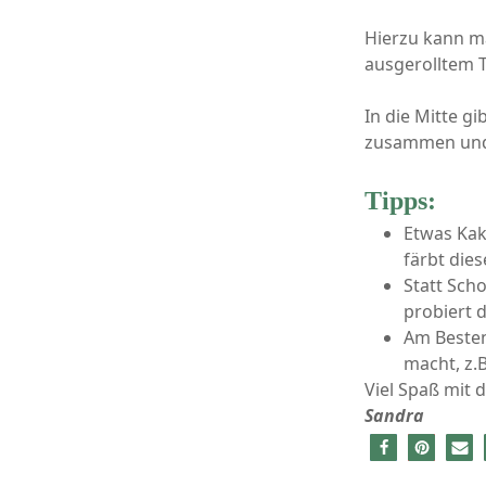
Hierzu kann ma
ausgerolltem T
In die Mitte g
zusammen und 
Tipps:
Etwas Kak
färbt die
Statt Sch
probiert 
Am Besten
macht, z.
Viel Spaß mit 
Sandra