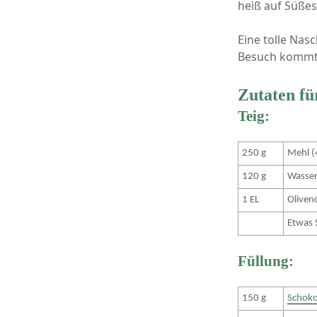
heiß auf Süßes
Eine tolle Nas
Besuch kommt
Zutaten fü
Teig:
250 g
Mehl (
120 g
Wasse
1 EL
Oliven
Etwas 
Füllung:
150 g
Schok