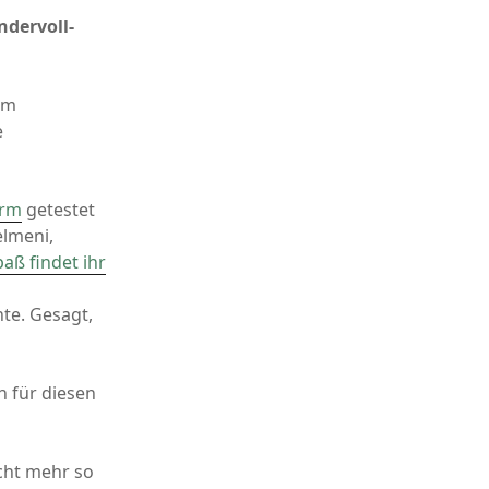
ndervoll-
em
e
orm
getestet
elmeni,
aß findet ihr
te. Gesagt,
h für diesen
cht mehr so