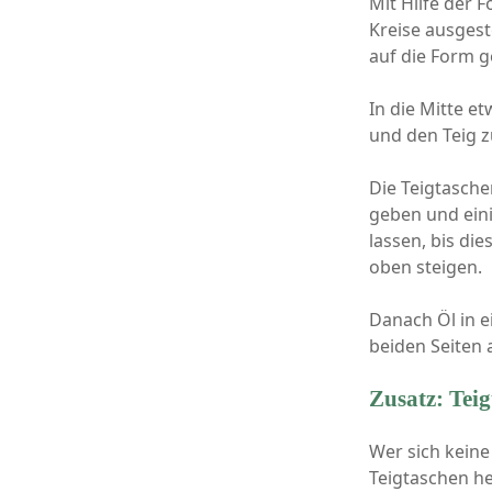
Mit Hilfe der 
Kreise ausges
auf die Form 
In die Mitte e
und den Teig
Die Teigtasche
geben und ein
lassen, bis die
oben steigen.
Danach Öl in e
beiden Seiten 
Zusatz: Tei
Wer sich keine
Teigtaschen he