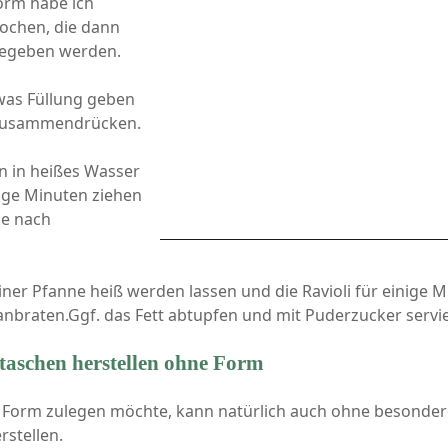
Form habe ich
tochen, die dann
gegeben werden.
twas Füllung geben
 zusammendrücken.
n in heißes Wasser
ige Minuten ziehen
se nach
iner Pfanne heiß werden lassen und die Ravioli für einige 
anbraten.Ggf. das Fett abtupfen und mit Puderzucker servi
gtaschen herstellen ohne Form
 Form zulegen möchte, kann natürlich auch ohne besondere
rstellen.