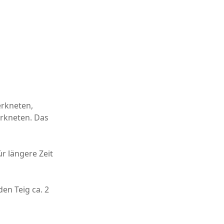
erkneten,
erkneten. Das
ür längere Zeit
den Teig ca. 2