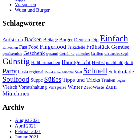
Vorspeisen
Wurst und Burger
Schlagwörter
Einfach
Backen
Aufstrich
Beilage
Burger
Deutsch
Dip
Fingerfood
Frühstück
Gemüse
Fast Food
Frikadelle
Einkochen
Geschenk
gesund
Grillen
Grundrezept
Getränke
gemüseanbau
glutenfrei
Günstig
Hauptgericht
Herbst
Haltbarmachen
nachhaltigkeit
Schnell
Party
Schokolade
Pasta
regional
saisonal
Salat
Resteküche
Soulfood
Süßes
Tipps und Tricks
Suppe
Trinken
vegan
Zum
Winter
Vleisch
Vorratshaltung
Vorspeise
ZeroWaste
Mitnehmen
Archiv
August 2021
April 2021
Februar 2021
Januar 2021