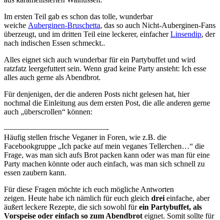
Im ersten Teil gab es schon das tolle, wunderbar
weiche
Auberginen-Bruschetta
, das so auch Nicht-Auberginen-Fans
überzeugt, und im dritten Teil eine leckerer, einfacher
Linsendip
, der
nach indischen Essen schmeckt..
Alles eignet sich auch wunderbar für ein Partybuffet und wird
ratzfatz leergefuttert sein. Wenn grad keine Party ansteht: Ich esse
alles auch gerne als Abendbrot.
Für denjenigen, der die anderen Posts nicht gelesen hat, hier
nochmal die Einleitung aus dem ersten Post, die alle anderen gerne
auch „überscrollen“ können:
—————————————-
Häufig stellen frische Veganer in Foren, wie z.B. die
Facebookgruppe „Ich packe auf mein veganes Tellerchen…“ die
Frage, was man sich aufs Brot packen kann oder was man für eine
Party machen könnte oder auch einfach, was man sich schnell zu
essen zaubern kann.
Für diese Fragen möchte ich euch mögliche Antworten
zeigen. Heute habe ich nämlich für euch gleich
drei
einfache, aber
äußert leckere Rezepte, die sich sowohl für
ein Partybuffet, als
Vorspeise oder einfach so zum Abendbrot
eignet. Somit sollte für