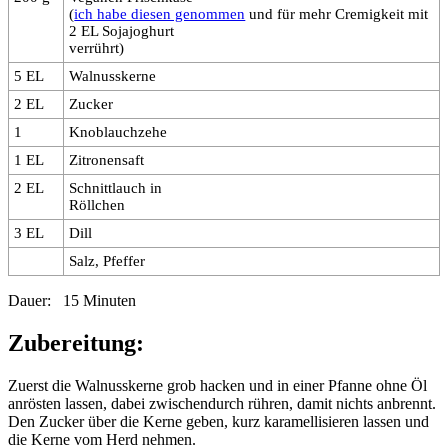
(
ich habe diesen genommen
und für mehr Cremigkeit mit
2 EL Sojajoghurt
verrührt)
5 EL
Walnusskerne
2 EL
Zucker
1
Knoblauchzehe
1 EL
Zitronensaft
2 EL
Schnittlauch in
Röllchen
3 EL
Dill
Salz, Pfeffer
Dauer: 15 Minuten
Zubereitung:
Zuerst die Walnusskerne grob hacken und in einer Pfanne ohne Öl
anrösten lassen, dabei zwischendurch rühren, damit nichts anbrennt.
Den Zucker über die Kerne geben, kurz karamellisieren lassen und
die Kerne vom Herd nehmen.