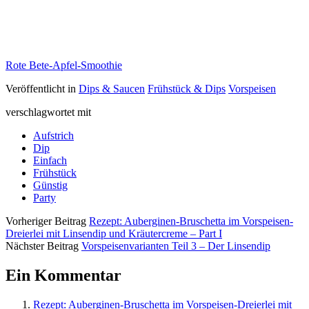
Rote Bete-Apfel-Smoothie
Veröffentlicht in
Dips & Saucen
Frühstück & Dips
Vorspeisen
verschlagwortet mit
Aufstrich
Dip
Einfach
Frühstück
Günstig
Party
Vorheriger Beitrag
Rezept: Auberginen-Bruschetta im Vorspeisen-
Dreierlei mit Linsendip und Kräutercreme – Part I
Nächster Beitrag
Vorspeisenvarianten Teil 3 – Der Linsendip
Ein Kommentar
Rezept: Auberginen-Bruschetta im Vorspeisen-Dreierlei mit