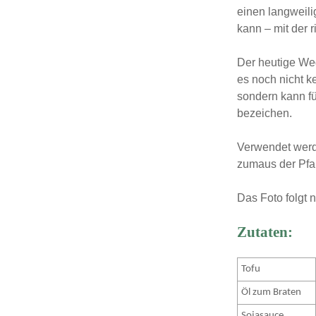
einen langweili
Rezepteallerlei
saisona
kann – mit der r
Schnitzel
Schok
Snacks & Party
Süß
Der heutige We
Suppen & Eintöpfe
es noch nicht ke
Trinke
Süße Naschereien
sondern kann f
Tipps
Vorspe
bezeichen.
Vorspeisen
Mitn
Wurst und Burger
Verwendet werde
zumaus der Pf
Das Foto folgt 
Zutaten:
Tofu
Öl zum Braten
Sojasauce