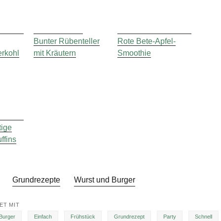
Bunter Rübenteller
Rote Bete-Apfel-
rkohl
mit Kräutern
Smoothie
tige
ffins
n
Grundrezepte
Wurst und Burger
T MIT
Burger
Einfach
Frühstück
Grundrezept
Party
Schnell