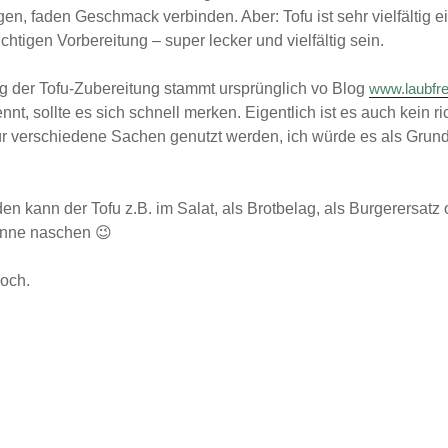
Schnell
gen, faden Geschmack verbinden. Aber: Tofu ist sehr vielfältig e
März 2018
l
Salat
ichtigen Vorbereitung – super lecker und vielfältig sein.
Mai 2017
Soulfood
olade
Suppe
Januar 2017
es
Tipps und Tricks
g der Tofu-Zubereitung stammt ursprünglich vo Blog
www.laubfre
Dezember 2016
Vleisch
Vorratshaltung
nnt, sollte es sich schnell merken. Eigentlich ist es auch kein r
n
vegan
März 2016
Zum
ür verschiedene Sachen genutzt werden, ich würde es als Grun
Winter
November 2015
ise
ZeroWaste
Oktober 2015
ehmen
September 2015
n kann der Tofu z.B. im Salat, als Brotbelag, als Burgerersatz
August 2015
Juli 2015
anne naschen 😉
Juni 2015
Mai 2015
noch.
April 2015
März 2015
Februar 2015
Januar 2015
Dezember 2014
November 2014
Oktober 2014