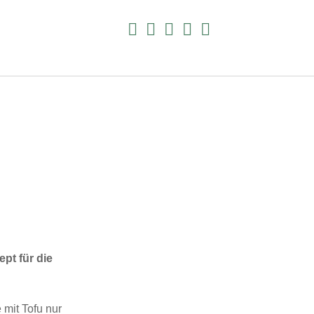
facebook
instagram
pinterest
E-
amazon
Mail
Suchen
pt für die
 mit Tofu nur