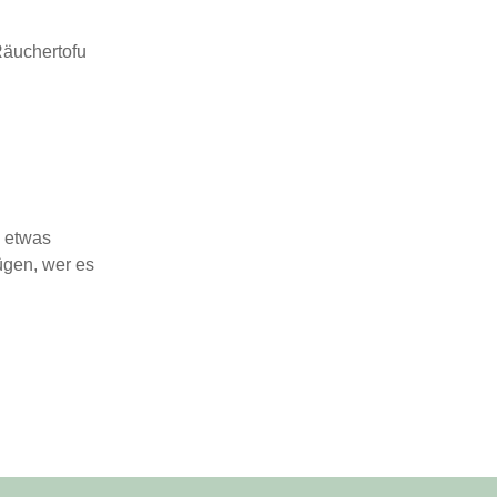
Räuchertofu
d etwas
gen, wer es