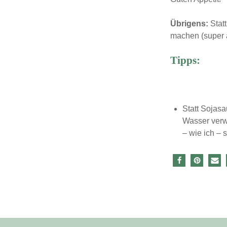
Übrigens:
Stat
machen (super 
Tipps:
Statt Sojas
Wasser verw
– wie ich – 