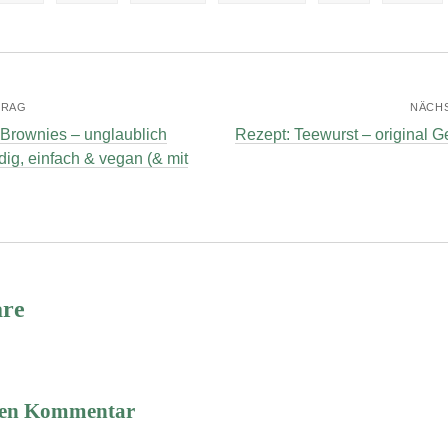
TRAG
NÄCH
 Brownies – unglaublich
Rezept: Teewurst – original 
dig, einfach & vegan (& mit
re
inen Kommentar