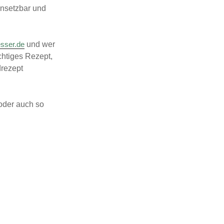
insetzbar und
und wer
sser.de
ichtiges Rezept,
drezept
 oder auch so