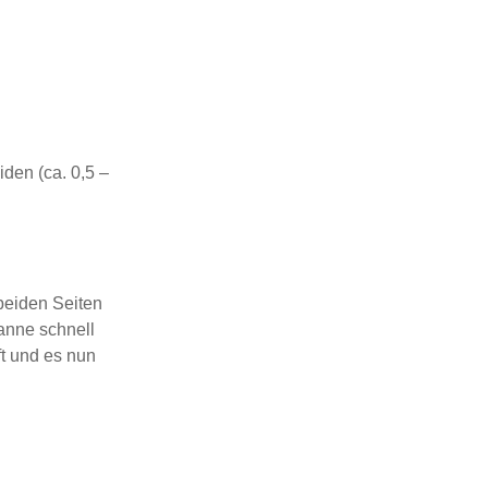
den (ca. 0,5 –
beiden Seiten
anne schnell
t und es nun