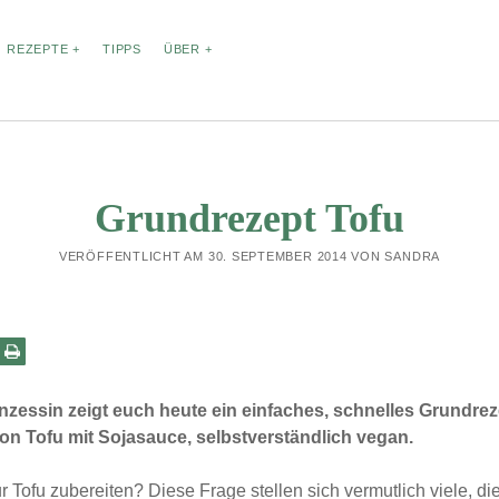
REZEPTE
TIPPS
ÜBER
GWÖRTER
ARCHIV
Grundrezept Tofu
August 2021
Backen
ich
Beilage
Burger
April 2021
Einfach
VERÖFFENTLICHT AM 30. SEPTEMBER 2014 VON SANDRA
ch
Dip
Februar 2021
Januar 2021
Fingerfood
Fast Food
hen
Dezember 2020
Frühstück
Gemüse
lle
November 2020
Geschenk
gesund
anbau
Oktober 2020
Grillen
Grundrezept
ke
glutenfrei
August 2020
stig
nzessin zeigt euch heute ein einfaches, schnelles Grundreze
Haltbarmachen
April 2020
on Tofu mit Sojasauce, selbstverständlich vegan.
März 2020
gericht
Herbst
nachhaltigkeit
Februar 2020
y
Pasta
regional
Resteküche
 Tofu zubereiten? Diese Frage stellen sich vermutlich viele, die
November 2019