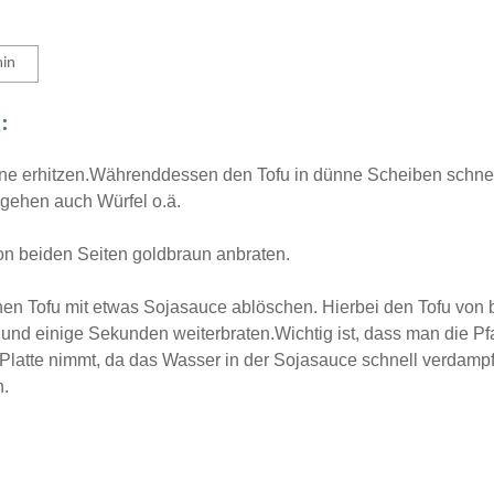
September 2014
August 2014
min
:
nne erhitzen.Währenddessen den Tofu in dünne Scheiben schnei
h gehen auch Würfel o.ä.
on beiden Seiten goldbraun anbraten.
en Tofu mit etwas Sojasauce ablöschen. Hierbei den Tofu von 
und einige Sekunden weiterbraten.Wichtig ist, dass man die Pf
Platte nimmt, da das Wasser in der Sojasauce schnell verdampf
n.