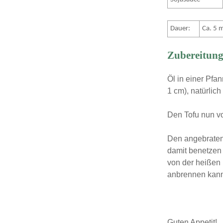
Dauer:
Ca. 5 
Zubereitung
Öl in einer Pfa
1 cm), natürlic
Den Tofu nun v
Den angebraten
damit benetzen 
von der heißen 
anbrennen kan
Guten Appetit!