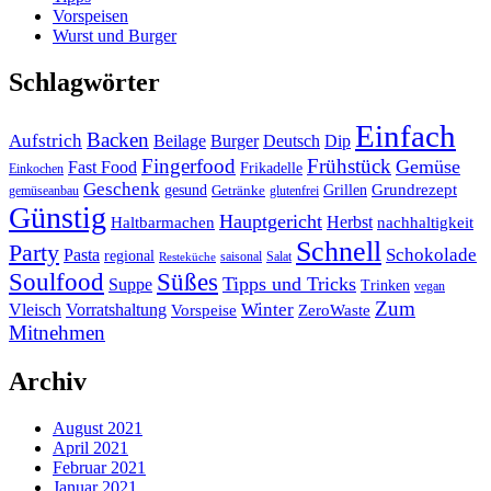
Vorspeisen
Wurst und Burger
Schlagwörter
Einfach
Backen
Aufstrich
Beilage
Burger
Deutsch
Dip
Fingerfood
Frühstück
Gemüse
Fast Food
Frikadelle
Einkochen
Geschenk
gesund
Grillen
Grundrezept
Getränke
gemüseanbau
glutenfrei
Günstig
Hauptgericht
Herbst
Haltbarmachen
nachhaltigkeit
Schnell
Party
Schokolade
Pasta
regional
saisonal
Salat
Resteküche
Soulfood
Süßes
Tipps und Tricks
Suppe
Trinken
vegan
Zum
Winter
Vleisch
Vorratshaltung
Vorspeise
ZeroWaste
Mitnehmen
Archiv
August 2021
April 2021
Februar 2021
Januar 2021