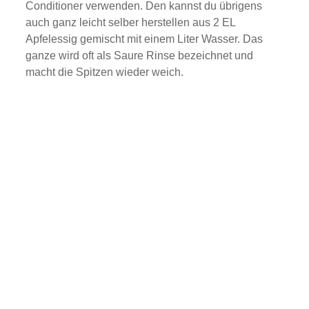
T
Conditioner verwenden. Den kannst du übrigens
u
auch ganz leicht selber herstellen aus 2 EL
b
e
Apfelessig gemischt mit einem Liter Wasser. Das
.
ganze wird oft als Saure Rinse bezeichnet und
M
macht die Spitzen wieder weich.
e
h
r
e
r
f
a
h
r
e
n
Video
laden
Y
o
u
T