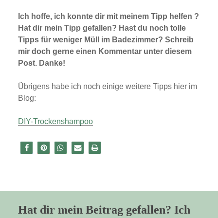
u
b
Ich hoffe, ich konnte dir mit meinem Tipp helfen ?
e
Hat dir mein Tipp gefallen? Hast du noch tolle
i
Tipps für weniger Müll im Badezimmer? Schreib
m
m
mir doch gerne einen Kommentar unter diesem
e
Post. Danke!
r
e
n
Übrigens habe ich noch einige weitere Tipps hier im
t
Blog:
s
p
e
DIY-Trockenshampoo
r
r
e
n
Hat dir mein Beitrag gefallen? Ich