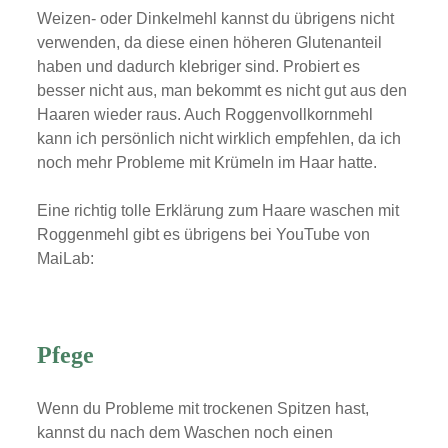
D
Weizen- oder Dinkelmehl kannst du übrigens nicht
a
verwenden, da diese einen höheren Glutenanteil
t
e
haben und dadurch klebriger sind. Probiert es
n
besser nicht aus, man bekommt es nicht gut aus den
s
c
Haaren wieder raus. Auch Roggenvollkornmehl
h
kann ich persönlich nicht wirklich empfehlen, da ich
u
t
noch mehr Probleme mit Krümeln im Haar hatte.
z
e
Eine richtig tolle Erklärung zum Haare waschen mit
r
k
Roggenmehl gibt es übrigens bei YouTube von
l
MaiLab:
ä
r
u
n
g
v
Pfege
o
n
Y
Wenn du Probleme mit trockenen Spitzen hast,
o
kannst du nach dem Waschen noch einen
u