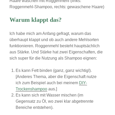
Haare waschen mit Roggenmehl (links:
d
Roggenmehl-Shampoo, rechts: gewaschene Haare)
e
s
V
Warum klappt das?
i
d
e
Ich habe mich am Anfang gefragt, warum das
o
s
überhaupt klappt und ob auch andere Mehlsorten
a
funktionieren. Roggenmehl besteht hauptsächlich
k
z
aus Stärke. Und Stärke hat zwei Eigenschaften, die
e
sich super für die Nutzung als Shampoo eignen:
p
t
i
Es kann Fett binden (ganz, ganz wichtig!).
e
[Anderes Thema, aber die Eigenschaft nutze
r
e
ich zum Beispiel auch bei meinem
DIY-
n
Trockenshampoo
aus.]
S
Es kann sich mit Wasser mischen (im
i
e
Gegensatz zu Öl, wo zwei klar abgetrennte
d
Bereiche entstehen).
i
e