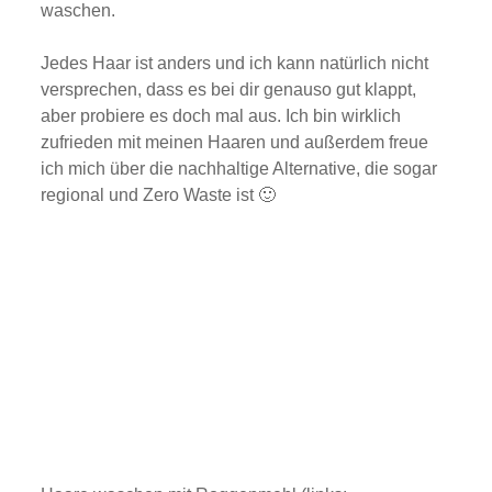
waschen.
Jedes Haar ist anders und ich kann natürlich nicht
versprechen, dass es bei dir genauso gut klappt,
aber probiere es doch mal aus. Ich bin wirklich
zufrieden mit meinen Haaren und außerdem freue
ich mich über die nachhaltige Alternative, die sogar
regional und Zero Waste ist 🙂
M
i
t
d
e
m
L
a
d
e
n