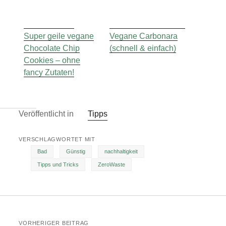
Super geile vegane
Vegane Carbonara
Chocolate Chip
(schnell & einfach)
Cookies – ohne
fancy Zutaten!
Veröffentlicht in
Tipps
VERSCHLAGWORTET MIT
Bad
Günstig
nachhaltigkeit
Tipps und Tricks
ZeroWaste
VORHERIGER BEITRAG