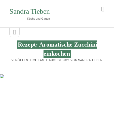
Men
Sandra Tieben
öffn
Küche und Garten
Seitenleiste
Seitenleiste
öffnen
Sandra
Rezept: Aromatische Zucchini
Tieben
einkochen
VERÖFFENTLICHT AM 1. AUGUST 2021 VON SANDRA TIEBEN
Beiträge