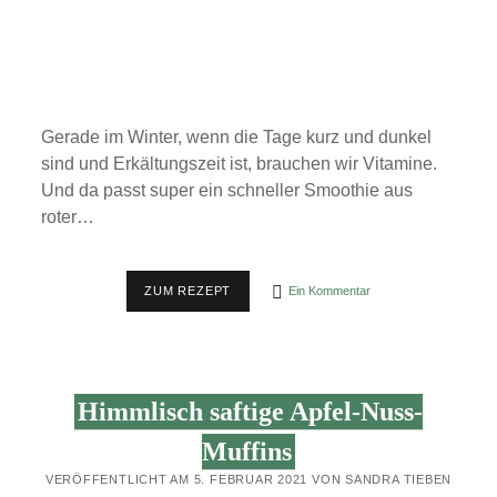
Gerade im Winter, wenn die Tage kurz und dunkel
sind und Erkältungszeit ist, brauchen wir Vitamine.
Und da passt super ein schneller Smoothie aus
roter…
ROTE
ZUM REZEPT
Ein Kommentar
BETE-
APFEL-
SMOOTHIE
Himmlisch saftige Apfel-Nuss-
Muffins
VERÖFFENTLICHT AM 5. FEBRUAR 2021 VON SANDRA TIEBEN