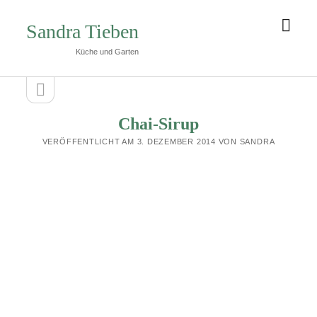
Men
Sandra Tieben
öffn
Küche und Garten
Seitenleiste
Seitenleiste
öffnen
Chai-Sirup
VERÖFFENTLICHT AM 3. DEZEMBER 2014 VON SANDRA