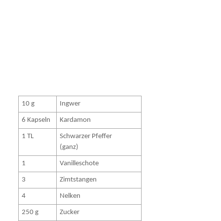
10 g
Ingwer
6 Kapseln
Kardamon
1 TL
Schwarzer Pfeffer
(ganz)
1
Vanilleschote
3
Zimtstangen
4
Nelken
250 g
Zucker