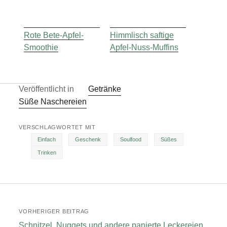
Rote Bete-Apfel-
Himmlisch saftige
Smoothie
Apfel-Nuss-Muffins
Veröffentlicht in
Getränke
Süße Naschereien
VERSCHLAGWORTET MIT
Einfach
Geschenk
Soulfood
Süßes
Trinken
VORHERIGER BEITRAG
Schnitzel, Nuggets und andere panierte Leckereien